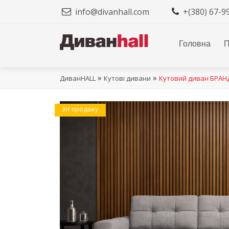
info@divanhall.com
+(380) 67-9
Головна
П
»
»
ДиванHALL
Кутові дивани
Кутовий диван БРАН
Хіт продажу