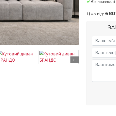
Є в наявності
680
Цiна вiд:
ЗА
›