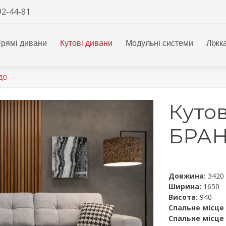
92-44-81
рямі дивани
Кутові дивани
Модульні системи
Ліжк
ДО
Куто
БРА
Довжина:
3420
Ширина:
1650
Висота:
940
Спальне місце
Спальне місце