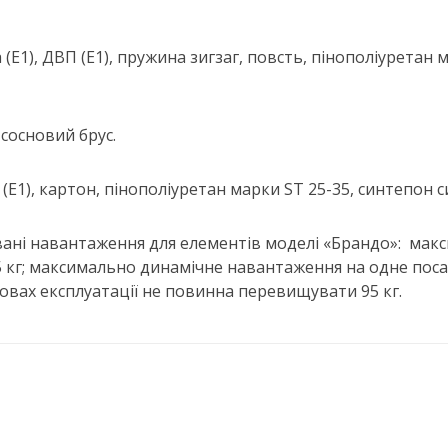
 (Е1), ДВП (Е1), пружина зигзаг, повсть, пінополіуретан
 сосновий брус.
(Е1), картон, пінополіуретан марки SТ 25-35, синтепон с
ні навантаження для елементів моделі «Брандо»: мак
кг; максимально динамічне навантаження на одне посад
овах експлуатації не повинна перевищувати 95 кг.