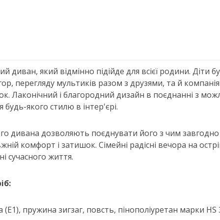
й диван, який відмінно підійде для всієї родини. Діти бу
ор, перегляду мультиків разом з друзями, та й компанія
ок. Лаконічний і благородний дизайн в поєднанні з мож
 будь-якого стилю в інтер'єрі.
ого дивана дозволяють поєднувати його з чим завгодно 
вжній комфорт і затишок. Сімейні радісні вечора на ост
ні сучасного життя.
іб:
а (Е1), пружина зигзаг, повсть, пінополіуретан марки HS