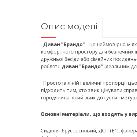
Опис моделі
Диван "Брандо"
- це неймовірно м'яки
комфортного простору для безпечних іг
дружньої бесіди або сімейних посидень
роблять
диван "Брандо"
ідеальним для
Простота ліній і величні пропорції ць
підходить тим, хто звик цінувати спра
городянина, який звик до суєти і метуш
Основні матеріали, що входять у вир
Сидіння: брус сосновий, ДСП (Е1), фанер