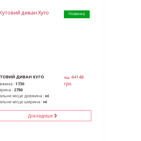
Новинка
44148
ТОВИЙ ДИВАН ХУГО
вiд:
грн.
вжина :
1730
рина :
2780
альне місце довжина :
ні
альне місце ширина :
ні
Докладніше