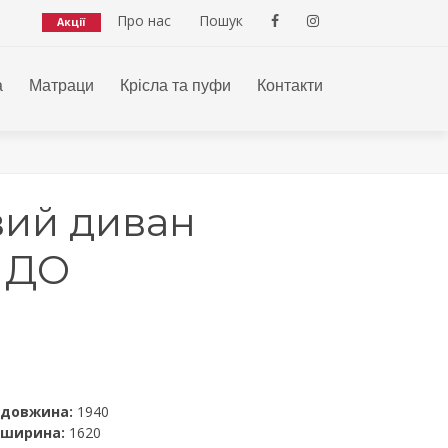
Про нас
Пошук
Акції
а
Матраци
Крісла та пуфи
Контакти
вий диван
НДО
 довжина:
1940
 ширина:
1620