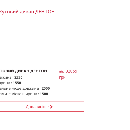
32855
ТОВИЙ ДИВАН ДЕНТОН
вiд:
грн.
вжина :
2330
рина :
1550
альне місце довжина :
2000
альне місце ширина :
1500
Докладніше