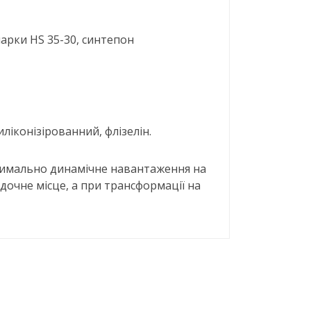
 марки HS 35-30, синтепон
иліконізірованний, флізелін.
симально динамічне навантаження на
очне місце, а при трансформації на