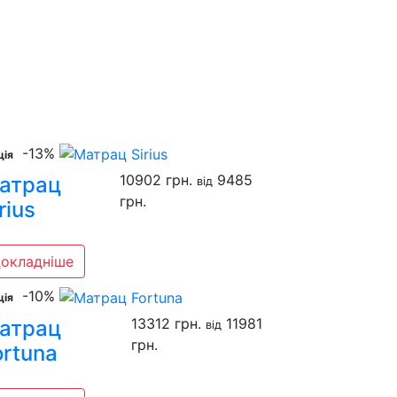
-13%
ція
10902 грн.
9485
атрац
вiд
грн.
rius
окладніше
-10%
ція
13312 грн.
11981
атрац
вiд
грн.
ortuna