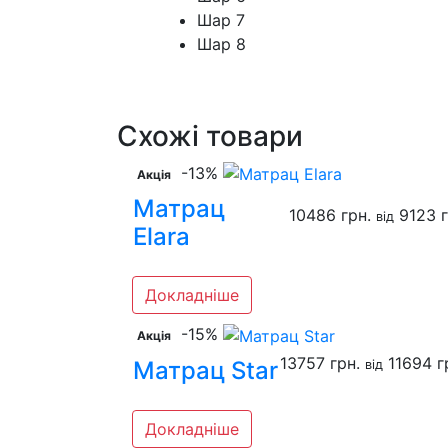
Шар 7 Coco
Шар 8 Fo
Схожі товари
-13%
Акція
Матрац
10486 грн.
9123 г
вiд
Elara
Докладніше
-15%
Акція
13757 грн.
11694 г
Матрац Star
вiд
Докладніше