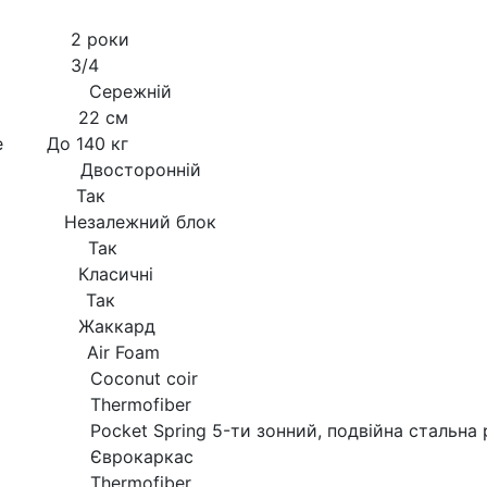
б 2 роки
раца 3/4
Сережній
а 22 см
сце До 140 кг
восторонній
то Так
 Незалежний блок
Так
 Класичні
с Так
 Жаккард
r Foam
nut coir
rmofiber
g 5-ти зонний, подвійна стальна р
окаркас
rmofiber