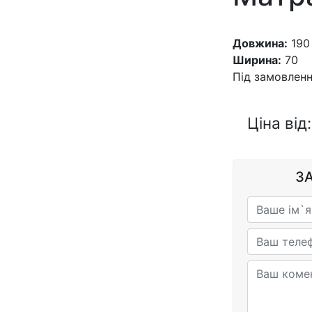
Довжина:
190
Ширина:
70
Під замовлен
Цiна вiд:
З