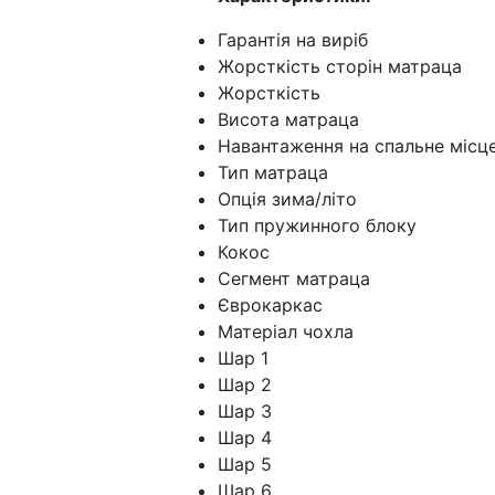
Гарантія на вирі
Жорсткість сторін мат
Жорсткість 
Висота матрац
Навантаження на спальне мі
Тип матраца Д
Опція зима/лі
Тип пружинного блоку
Кокос 
Сегмент матраца
Єврокарка
Матеріал чохла
Шар 1 Ai
Шар 2 Coco
Шар 3 The
Шар 4 Pocket Sprin
Шар 5 Євр
Шар 6 The