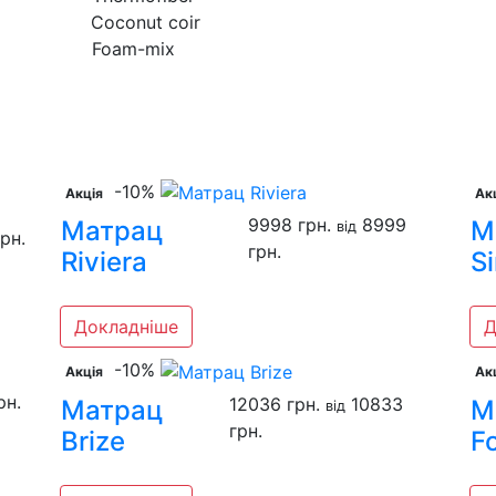
nut coir
am-mix
-10%
Акція
Ак
9998 грн.
8999
Матрац
М
вiд
рн.
грн.
Riviera
Si
Докладніше
Д
-10%
Акція
Ак
рн.
12036 грн.
10833
Матрац
М
вiд
грн.
Brize
F