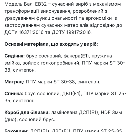
Модель Балі ЕВ32 – сучасний виріб з механізмом
трансформації викочування, розроблений з
урахуванням функціональності та ергономіки із
застосуванням сучасних матеріалів відповідно до
ДСТУ 16371:2016 та ДСТУ 19917:2016.
Основні матеріали, що входять у виріб
:
Сидіння:
брус сосновий, фанера(Е1), пружина
змійка, войлок голкопробивний, ППУ марки ST 30-
38, синтепон.
Матрац:
ППУ марки ST 30-38, синтепон.
Спинка:
брус сосновий, ДВП(Е1), ППУ марки ST 25-
35, синтепон.
Короб для білизни:
ламінована ДСП(Е1), HDF 3мм
(дно), сосновий брус.
Боковини:
ДСП(Е1), ДВП(Е1), ППУ марки SТ 25-35,